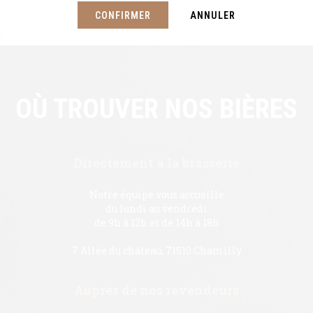
CONFIRMER
ANNULER
OÙ TROUVER NOS BIÈRES
Directement à la brasserie
Notre équipe vous accueille
du lundi au vendredi
de 9h à 12h et de 14h à 18h
7 Allée du château, 71510 Chamilly
Auprès de nos revendeurs